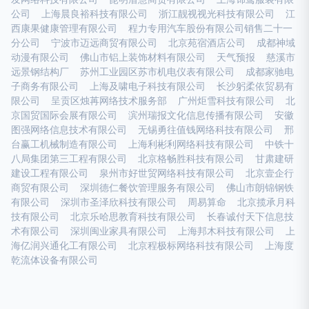
公司
上海晨良裕科技有限公司
浙江靓视视光科技有限公司
江
西康果健康管理有限公司
程力专用汽车股份有限公司销售二十一
分公司
宁波市迈远商贸有限公司
北京苑宿酒店公司
成都神域
动漫有限公司
佛山市铝上装饰材料有限公司
天气预报
慈溪市
远景钢结构厂
苏州工业园区苏市机电仪表有限公司
成都家驰电
子商务有限公司
上海及啸电子科技有限公司
长沙躬柔依贸易有
限公司
呈贡区烛苒网络技术服务部
广州炬雪科技有限公司
北
京国贸国际会展有限公司
滨州瑞报文化信息传播有限公司
安徽
图强网络信息技术有限公司
无锡勇往值钱网络科技有限公司
邢
台赢工机械制造有限公司
上海利彬利网络科技有限公司
中铁十
八局集团第三工程有限公司
北京格畅胜科技有限公司
甘肃建研
建设工程有限公司
泉州市好世贸网络科技有限公司
北京壹企行
商贸有限公司
深圳德仁餐饮管理服务有限公司
佛山市朗锦钢铁
有限公司
深圳市圣泽欣科技有限公司
周易算命
北京揽承月科
技有限公司
北京乐哈思教育科技有限公司
长春诚付天下信息技
术有限公司
深圳闽业家具有限公司
上海邦木科技有限公司
上
海亿润兴通化工有限公司
北京程极标网络科技有限公司
上海度
乾流体设备有限公司