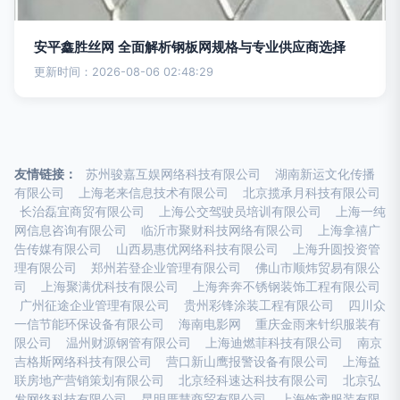
安平鑫胜丝网 全面解析钢板网规格与专业供应商选择
更新时间：2026-08-06 02:48:29
友情链接：
苏州骏嘉互娱网络科技有限公司
湖南新运文化传播
有限公司
上海老来信息技术有限公司
北京揽承月科技有限公司
长治磊宜商贸有限公司
上海公交驾驶员培训有限公司
上海一纯
网信息咨询有限公司
临沂市聚财科技网络有限公司
上海拿禧广
告传媒有限公司
山西易惠优网络科技有限公司
上海升圆投资管
理有限公司
郑州若登企业管理有限公司
佛山市顺炜贸易有限公
司
上海聚满优科技有限公司
上海奔奔不锈钢装饰工程有限公司
广州征途企业管理有限公司
贵州彩锋涂装工程有限公司
四川众
一信节能环保设备有限公司
海南电影网
重庆金雨来针织服装有
限公司
温州财源钢管有限公司
上海迪燃菲科技有限公司
南京
吉格斯网络科技有限公司
营口新山鹰报警设备有限公司
上海益
联房地产营销策划有限公司
北京经科速达科技有限公司
北京弘
发网络科技有限公司
昆明厝慧商贸有限公司
上海饰鸢服装有限